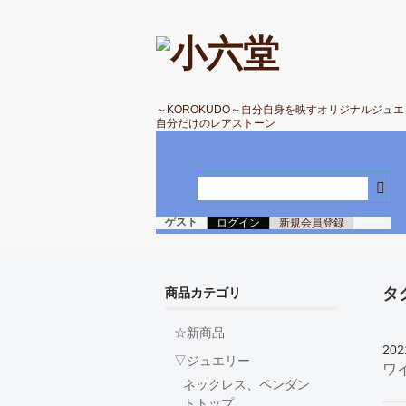
～KOROKUDO～自分自身を映すオリジナルジュ
自分だけのレアストーン
ゲスト
ログイン
新規会員登録
タ
商品カテゴリ
☆新商品
202
▽ジュエリー
ワ
ネックレス、ペンダン
トトップ