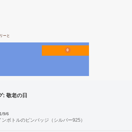
エリーと
0
グ:
敬老の日
1/9/6
インボトルのピンバッジ（シルバー925）