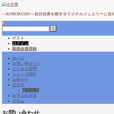
～KOROKUDO～自分自身を映すオリジナルジュエリーと自
0
ゲスト
ログイン
新規会員登録
ホーム
お買い物ガイド
よくある質問
ショップ紹介
お知らせ
宝石学
鑑別器具
お手入れ方法
コラム
お問い合わせ