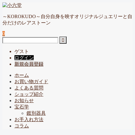
～KOROKUDO～自分自身を映すオリジナルジュエリーと自
分だけのレアストーン
0
ゲスト
ログイン
新規会員登録
ホーム
お買い物ガイド
よくある質問
ショップ紹介
お知らせ
宝石学
鑑別器具
お手入れ方法
コラム