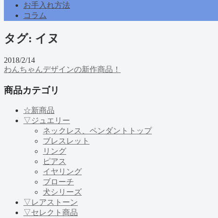
お手入れ方法
コラム
タグ:
イヌ
2018/2/14
わんちゃんデザインの新作商品！
商品カテゴリ
☆新商品
▽ジュエリー
ネックレス、ペンダントトップ
ブレスレット
リング
ピアス
イヤリング
ブローチ
犬シリーズ
▽レアストーン
▽セレクト商品