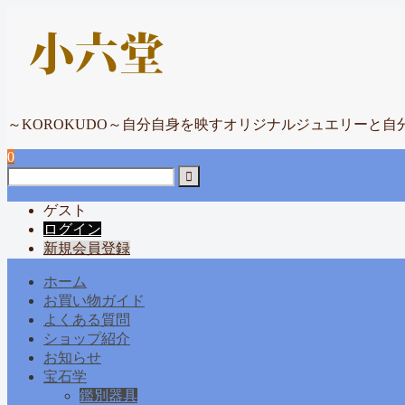
～KOROKUDO～自分自身を映すオリジナルジュエリーと自
0
ゲスト
ログイン
新規会員登録
ホーム
お買い物ガイド
よくある質問
ショップ紹介
お知らせ
宝石学
鑑別器具