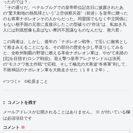
ったのでは？」
「その通りだ。ペテルブルグでの皇帝即位記念日に披露されたあ
の“驚天動地の熱気球という”上空偵察兵器“（前述）を皇帝に贈った
のも将軍ナポレオンその人からだった。同盟国でもなく中立関係に
もない相手国の元首に直接示したこの型破りの”作法“は、私如き凡
人には到底想像も及ばない摩訶不思議なものなんだな、善六君」
この両者は、しかし、後年の「ナポレオン戦争」で互いに敵将とし
て相まみえることになる。その部分の歴史を少し早送りしてみる
と、全欧州制覇の野望に燃える革命ナポレオン軍は、やがて未踏の
[北]を目指す(ロシア戦役)。迎え撃つ皇帝アレクサンドルは決死
の“モスクワ焦土作戦”で応戦、そして極北の大寒波“冬将軍”利して、
不敗神話のナポレオン軍を大敗走させた（１８１２年）。
<つづく> ©松原まこと
コメントを残す
メールアドレスが公開されることはありません。
※
が付いている欄
は必須項目です
コメント
※