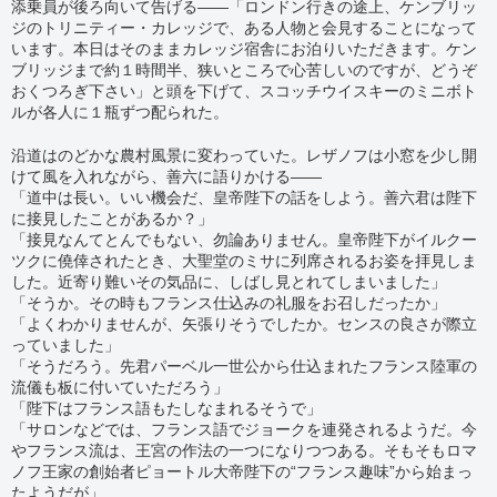
添乗員が後ろ向いて告げる――「ロンドン行きの途上、ケンブリッ
ジのトリニティー・カレッジで、ある人物と会見することになって
います。本日はそのままカレッジ宿舎にお泊りいただきます。ケン
ブリッジまで約１時間半、狭いところで心苦しいのですが、どうぞ
おくつろぎ下さい」と頭を下げて、スコッチウイスキーのミニボト
ルが各人に１瓶ずつ配られた。
沿道はのどかな農村風景に変わっていた。レザノフは小窓を少し開
けて風を入れながら、善六に語りかける――
「道中は長い。いい機会だ、皇帝陛下の話をしよう。善六君は陛下
に接見したことがあるか？」
「接見なんてとんでもない、勿論ありません。皇帝陛下がイルクー
ツクに僥倖されたとき、大聖堂のミサに列席されるお姿を拝見しま
した。近寄り難いその気品に、しばし見とれてしまいました」
「そうか。その時もフランス仕込みの礼服をお召しだったか」
「よくわかりませんが、矢張りそうでしたか。センスの良さが際立
っていました」
「そうだろう。先君パーベル一世公から仕込まれたフランス陸軍の
流儀も板に付いていただろう」
「陛下はフランス語もたしなまれるそうで」
「サロンなどでは、フランス語でジョークを連発されるようだ。今
やフランス流は、王宮の作法の一つになりつつある。そもそもロマ
ノフ王家の創始者ピョートル大帝陛下の“フランス趣味”から始まっ
たようだが」