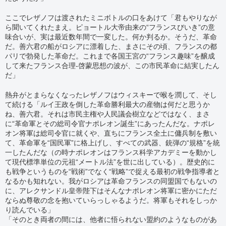
ここでレザノフは渡されたミニボトルの口をあけて「君もやりなが
ら聞いてくれたまえ。ピョートル大帝由来の“フランスびいき”の意
味合いが、実は最近数年間で一変した。何か判るか。そうだ、革命
だ。善六君の船がロシアに漂着した、まさにその頃、フランスの都
パリで勃発した革命だ。これまで各国王宮の“フランス趣味”を醸成
して来たフランス合理-啓蒙思想の波が、この市民革命に結実したん
だ」
熱弁がとまらなくなったレザノフはウィスキーで喉を潤して、そし
て続ける「ルイ王政を倒した革命勝利最大の産物は何だと思うか
ね、善六君。それは市民主権や人民議会樹立などではなく、まさ
に“革命軍とその総司令官ナポレオン誕生”にあったんだな。ナポレ
オン将軍は総司令官に就くや、直ちにフランス全土に傭兵制を敷い
て、革命軍を“国民軍”に格上げし、すべての武器、銃弾の“規格”を統
一したんだな（の時ナポレオンはフランス科学アカデミーを動かし
て現代標準単位の元祖“メートル法”を世に出している）。歴史的に
も戦争というものを“戦術”でなく“戦略”で捉える最初の戦争指導者と
なるかも知れない。我がロシアは革命フランスの同盟国でもないの
に、アレクサンドル皇帝陛下はそんなナポレオン将軍に密かにただ
ならぬ尊敬の念を抱いていらっしゃるようだ。将軍もそれをしっか
り読んでいる」
「そのとき両者の間には、他者に悟られない盟約のようなものがあ