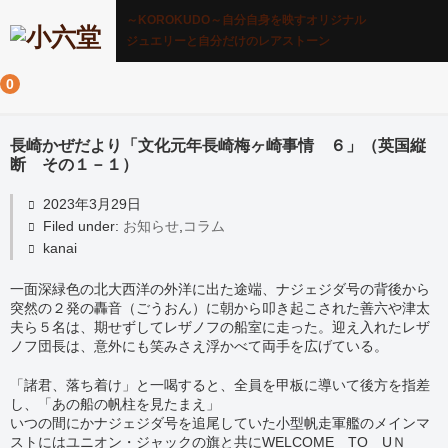
～KOROKUDO～自分自身を映すオリジナル
ジュエリーと自分だけのレアストーン
0
長崎かぜだより「文化元年長崎梅ヶ崎事情 ６」（英国縦
断 その１－１）
2023年3月29日
Filed under:
お知らせ
,
コラム
kanai
一面深緑色の北大西洋の外洋に出た途端、ナジェジダ号の背後から
突然の２発の轟音（ごうおん）に朝から叩き起こされた善六や津太
夫ら５名は、期せずしてレザノフの船室に走った。迎え入れたレザ
ノフ団長は、意外にも笑みさえ浮かべて両手を広げている。
「諸君、落ち着け」と一喝すると、全員を甲板に導いて後方を指差
し、「あの船の帆柱を見たまえ」
いつの間にかナジェジダ号を追尾していた小型帆走軍艦のメインマ
ストにはユニオン・ジャックの旗と共にWELCOME TO UＮ