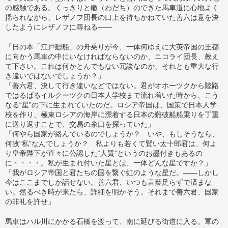
の感触である。くっきりと轍（わだち）のできた馬車道に心地よく
揺られながら、レザノフ団長の口上を待ちかねていた善六は意を決
したようにレザノフに尋ねる――
「日の本「江戸廻船」の舟乗りが今、一体何ゆえに大英帝国の王都
に向かう馬車の中にいなければならないのか、ニコライ団長、教え
て下さい。これは何かとんでもない冗談なのか、それとも重大な行
き違いではないでしょうか？」
「善六君、決して行き違いなどではない。君がオホーツクから陸路
ではるばるイルクーツクの日本人学校まで流れ着いた時から、こう
なる“星”の下に生まれていたのだ。ロシア帝国は、国策で日本人学
校を作り、極東ロシアの海岸に漂着する日本の難破船船乗りを丁重
に送り返すことで、交易の糸口を探っていた」
「何やら国家が絡んでいるのでしょうか？ いや、もしそうなら、
何故“私”なんでしょうか？ 私よりも若くて賢い太十郎君は、何よ
り皇帝陛下が直々に公認した“人質”というのお墨付きもあるの
に・・・・。私が生まれ付いた星とは、一体どんな星ですか？」
「我がロシア帝国と君たちの国を繋ぐ虹のような星だ。――しかし
今はここまでしか話せない。善六君、いつも言葉足らずで済まな
い。然るべき時が来たら、詳細を明かそう。それまで善六君、国家
の非礼を許せ」
馬車はハル川にかかる石橋を渡って、南に延びる街道に入る。軍の