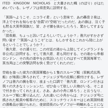
ITED KINGDOM NICHOLAS と大書された幟（のぼり）がはた
めいている。レザノフは得意気に説明する。
「英国へようこそ、ニコライ君」という意味で、あの轟音２発は、
洋上でそれを知らせる“合図”の“空砲”だったのだ。あの旗は、泣く子
も黙る大英帝国旗だ。皆、さぞ腰を抜かしたろう。驚かしてすまな
かった」
「団長殿、ちょっと訊いてよろしいでしょうか？」善六がすかさず
問い返す「“英国へようこそ”とは、もしかするとこれから陸に上が
るということでしょうか？」
「善六君、その通りだ。この付近の港から上陸してイングランドを
非公式に訪問する。そして善六君、君も同行する。その港から帝都
ロンドン、その先の道中をお世話いただくのはすべて英国海軍で、
英当局はこの突撃訪問を快く受けてくれたのだ」
空砲を放った彼方の英国軍艦から１隻のスループ船（双帆式伝馬
船）が海面に降ろされて、ナジェジダ号の左舷に横付けする。レザ
ノフは善六の腕を取り、改まった口調で「善六君、ロンドン行きは
我々の大きなミッションだ。ぜひ会って欲しい人物がいる。そこま
で付き合ってくれたまえ。さあ、あの小舟に移ろう」と云うなり、
スループ船に乗り込んだ。入れ違いに小舟からは、ナジェジダ号に
残された船員や船客のために、スコッチウィスキーはじめ英国特産
の酒肴品が届けられた。使節団長のレザノフが一時離れることにな