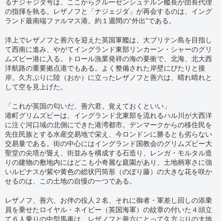
るナジャジダ号は、ここからクルーゼンシュテルン艦長が団長代理
の指揮を執る。レザノフと「ナジェジダ」が再会するのは、イング
ランド最南端ファルマス港。約１週間の“外出”である。
洋上でレザノフと善六を迎えた英国軍艦は、大ブリテン島を目指し
て西南に進み、やがてイングランド東部リンカーン・シャーのグリ
ムズビー港に入る。トロール漁業発祥の海の要衝で、北海、北大西
洋航路の重要拠点港でもある。よく整備された岸壁にぴたりと接
岸。久方ぶりに陸（おか）に立ったレザノフと善六は、晴れ晴れと
して空を見上げた。
「これが英国の匂いだ、善六君。覚えておくといい」
港町グリムズビーは、イングランド北東部を流れるハル川が大西洋
に注ぐ河口域の北側にできた港湾都市。デンマークからの移住民を
先住民族とする水産交易地で栄え、今ロンドンに勝るとも劣らない
交易量である。街の中心にはイングランド国教会のグリムズビー大
聖堂の尖塔が聳え、街並みを構成する石造り、レンガ・モルタル造
りの建物の敷地内にはどこも小奇麗な庭園があり、土地柄寒さに強
いルピナスが紫や黄色の総状円筒形（のぼり藤）の大きな花を咲か
せるのは、この土地の自慢の一つである。
レザノフ、善六、お伴の役人２名、それに御者・軍差し回しの添乗
員を乗せたロイヤル・ネイビー（英国海軍）の紋章の付いた４頭立
て６人乗りの中型馬車は、レザノフと善六にとって久方ぶりの大地