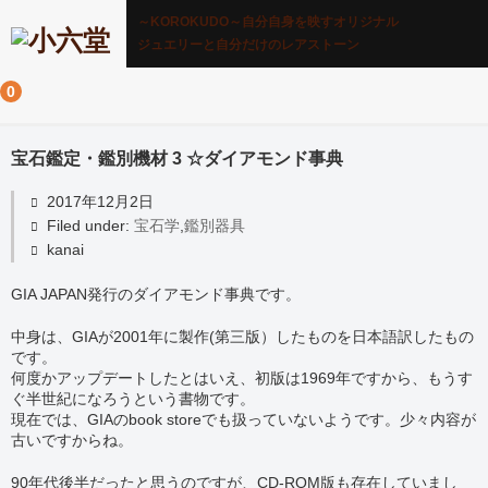
～KOROKUDO～自分自身を映すオリジナル
ジュエリーと自分だけのレアストーン
0
宝石鑑定・鑑別機材 3 ☆ダイアモンド事典
2017年12月2日
Filed under:
宝石学
,
鑑別器具
kanai
GIA JAPAN発行のダイアモンド事典です。
中身は、GIAが2001年に製作(第三版）したものを日本語訳したもの
です。
何度かアップデートしたとはいえ、初版は1969年ですから、もうす
ぐ半世紀になろうという書物です。
現在では、GIAのbook storeでも扱っていないようです。少々内容が
古いですからね。
90年代後半だったと思うのですが、CD-ROM版も存在していまし