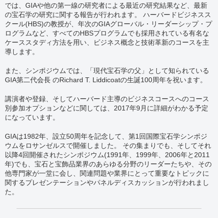
では、GIAや他の第一線の研究者による最近の研究結果など、最新
の宝石学の研究に関する報告が行われます。 ハーバードビジネスス
クール(HBS)の教授が、年次のGIAグローバル・リーダーシップ・プ
ログラムなど、すべてのHBSプログラムでも採用されている有名な
ケーススタディ方法を用い、ビジネス概念と技術革新のコースを主
導します。
また、シンポジウムでは、「現代宝石学の父」として知られている
GIA第二代会長 のRichard T. Liddicoatの生誕100周年を祝います。
講演者や登録、そしてハーバード主導のビジネスコースへのコース
別参加オプションなどに関しては、2017年9月に詳細がわかる予定
になっています。
GIAは1982年、設立50周年を記念して、第1回国際宝石学シンポジ
ウムをロサンゼルスで開催しました。 その集まりでも、そしてそれ
以降4回開催されたシンポジウム(1991年、1999年、2006年と2011
年)でも、宝石と宝飾品業界のあらゆる分野のリーダーたちや、その
他専門家が一堂に会し、関連問題や業界にとって重要なトピックに
関するプレゼンテーションやパネルディスカッションが行われまし
た。