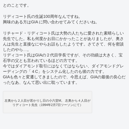
とのことです。
リディコート氏の生誕100周年なんですね。
興味のある方はGIA に問い合わせてみてくださいね。
リチャード・リディコート氏は大勢の人たちに愛された素晴らしい
先生でした。私も何度かお目にかかったことがありましたが、奥さ
んは先生と直接なにやらお話もしたようです。さてさて、何を密談
したのやら…。
リディコート氏はGIAの２代目学長ですが、その功績は大きく、宝
石学の父とも言われているほどの方です。
今ではダイアモンド取引にはなくてはならない、ダイアモンドグレ
ーディングの「４C」をシステム化したのも彼の力です。
GIAも色々と変遷してきましたので、今思えば、GIAの最後の良心だ
ったなあ、なんて思い出に耽っています。
左奥から２人目が若かりし日の小六堂M。 左奥から４人目が
リディコート先生（1994年2月7日ツーソンにて）