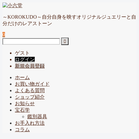
～KOROKUDO～自分自身を映すオリジナルジュエリーと自
分だけのレアストーン
0
ゲスト
ログイン
新規会員登録
ホーム
お買い物ガイド
よくある質問
ショップ紹介
お知らせ
宝石学
鑑別器具
お手入れ方法
コラム