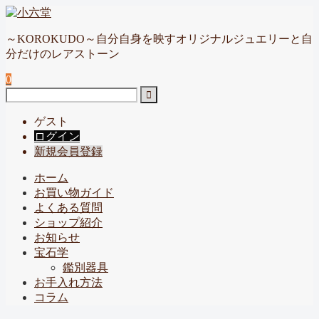
～KOROKUDO～自分自身を映すオリジナルジュエリーと自
分だけのレアストーン
0
ゲスト
ログイン
新規会員登録
ホーム
お買い物ガイド
よくある質問
ショップ紹介
お知らせ
宝石学
鑑別器具
お手入れ方法
コラム