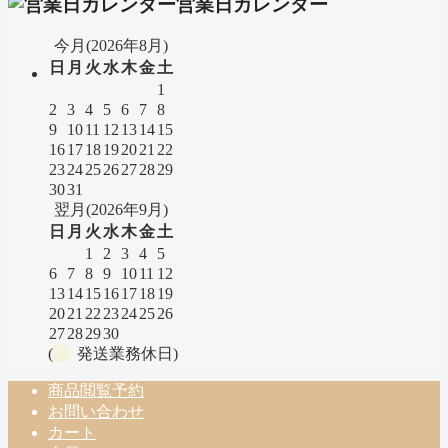
営業日カレンダー
今月(2026年8月)
日
月
火
水
木
金
土
1
2
3
4
5
6
7
8
9
10
11
12
13
14
15
16
17
18
19
20
21
22
23
24
25
26
27
28
29
30
31
翌月(2026年9月)
日
月
火
水
木
金
土
1
2
3
4
5
6
7
8
9
10
11
12
13
14
15
16
17
18
19
20
21
22
23
24
25
26
27
28
29
30
(
発送業務休日)
商品閲覧予約
お問い合わせ
カート