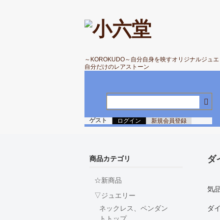
～KOROKUDO～自分自身を映すオリジナルジュ
自分だけのレアストーン
ゲスト
ログイン
新規会員登録
ダ
商品カテゴリ
☆新商品
気
▽ジュエリー
ダ
ネックレス、ペンダン
トトップ