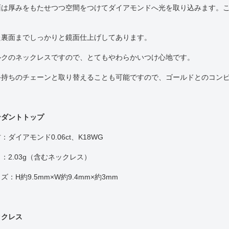
面は厚みをもたせつつ空間をつけてダイアモンドへ光を取り込みます。
。
た裏面までしっかりと鏡面仕上げしてあります。
ルクのネックレスですので、とてもやわらかいつけ心地です。
手持ちのチェーンと取り替えることも可能ですので、ゴールドとのコン
ンダントトップ
：ダイアモンド0.06ct、K18WG
：2.03g（含むネックレス）
ズ：H約9.5mm×W約9.4mm×約3mm
ックレス