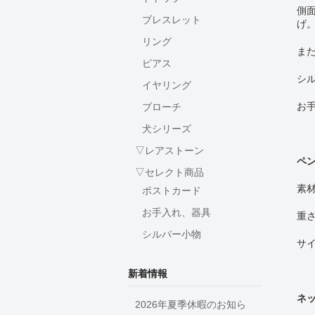
側
ブレスレット
げ
リング
ま
ピアス
シ
イヤリング
お
ブローチ
犬シリーズ
▽レアストーン
ペ
▽セレクト商品
素材
ポストカード
お手入れ、器具
重さ
シルバー小物
サイ
新着情報
ネ
2026年夏季休暇のお知ら