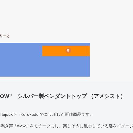
エリーと
0
WOW” シルバー製ペンダントトップ （アメシスト）
ri bijoux × Korokudo でコラボした新作商品です。
の鳴き声「wow」をモチーフにし、楽しそうに散歩している姿をイメー