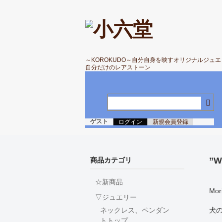
～KOROKUDO～自分自身を映すオリジナルジュ
自分だけのレアストーン
ゲスト
ログイン
新規会員登録
”
商品カテゴリ
☆新商品
Mo
▽ジュエリー
犬
ネックレス、ペンダン
トトップ