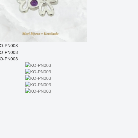
番号：KO-PN003
OW（アメシスト）