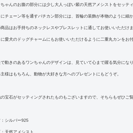
ンちゃんのお腹の部分には少し大人っぽい紫の天然アメシストをセッテ
らにチェーン等を通すバチカン部分には、首輪の装飾が本物のように細
の商品はお手持ちのネックレスやブレスレットに通してお使いいただけ
らに愛犬のドッグチャームにもお使いいただけるように二重丸カンをお
快で動きのあるワンちゃんのデザインは、見ていて心まで躍る気分にな
い主様はもちろん、動物が大好きな方へのプレゼントにもどうぞ。
他の宝石がセッティングされたものもございますので、そちらもぜひご
：シルバー925
石：天然アメシスト