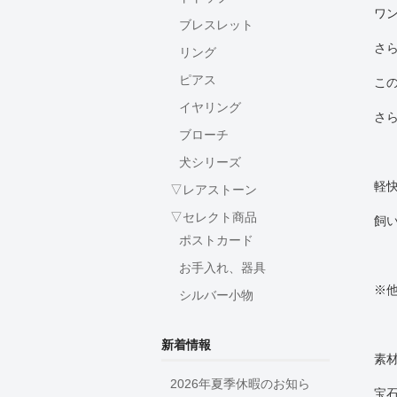
ワ
ブレスレット
さ
リング
ピアス
こ
イヤリング
さ
ブローチ
犬シリーズ
軽
▽レアストーン
▽セレクト商品
飼
ポストカード
お手入れ、器具
※
シルバー小物
新着情報
素材
2026年夏季休暇のお知ら
宝