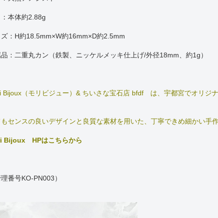
：本体約2.88g
ズ：H約18.5mm×W約16mm×D約2.5mm
品：二重丸カン（鉄製、ニッケルメッキ仕上げ/外径18mm、約1g）
ri Bijoux（モリビジュー）& ちいさな宝石店 bfdf は、宇都宮で
。
てもセンスの良いデザインと良質な素材を用いた、丁寧できめ細かい手
ri Bijoux HPはこちらから
理番号KO-PN003）