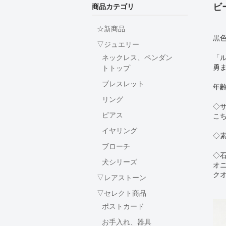
ビ
商品カテゴリ
☆新商品
黒
▽ジュエリー
「
ネックレス、ペンダン
勇
トトップ
ブレスレット
年
リング
◇
ピアス
こ
イヤリング
◇
ブローチ
◇
犬シリーズ
オ
クオ
▽レアストーン
▽セレクト商品
ポストカード
お手入れ、器具