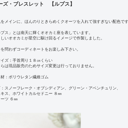
ーズ・ブレスレット 【ルプス】
色をメインに、ほんのりときらめくクオーツを入れて強すぎない配色で
ルプス」とは南天に輝くオオカミ座を表しています。
ましいオオカミが星空に駆け回るイメージで作製しました。
齢を問わずコーディネートをお楽しみ下さい。
サイズ：手首周り１８㎝くらい
ちらは現品販売のためサイズ変更は行っておりません。
素材：ポリウレタン繊維ゴム
石：スノーフレーク・オブシディアン、グリーン・アベンチュリン、
ニキス、ホワイトカルセドニー ８㎜
ーツ ６㎜