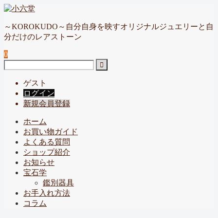
～KOROKUDO～自分自身を映すオリジナルジュエリーと自
分だけのレアストーン
0
ゲスト
ログイン
新規会員登録
ホーム
お買い物ガイド
よくある質問
ショップ紹介
お知らせ
宝石学
鑑別器具
お手入れ方法
コラム