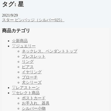
タグ:
星
2021/9/29
スター ピンバッジ（シルバー925）
商品カテゴリ
☆新商品
▽ジュエリー
ネックレス、ペンダントトップ
ブレスレット
リング
ピアス
イヤリング
ブローチ
犬シリーズ
▽レアストーン
▽セレクト商品
ポストカード
お手入れ、器具
シルバー小物